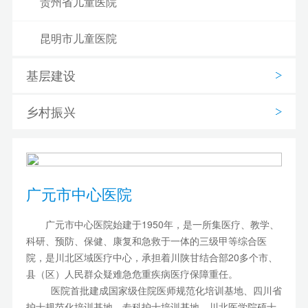
贵州省儿童医院
昆明市儿童医院
基层建设
西藏自治区妇产儿童医院
乡村振兴
西安交通大学附属儿童医院
延安大学附属医院
甘肃省妇幼保健院
广元市中心医院
兰州大学第二医院
广元市中心医院始建于1950年，是一所集医疗、教学、
科研、预防、保健、康复和急救于一体的三级甲等综合医
青海省妇女儿童医院
院，是川北区域医疗中心，承担着川陕甘结合部20多个市、
县（区）人民群众疑难急危重疾病医疗保障重任。
医院首批建成国家级住院医师规范化培训基地、四川省
银川市妇幼保健院
护士规范化培训基地、专科护士培训基地、川北医学院硕士