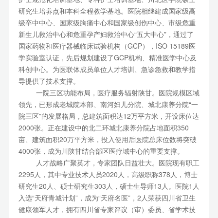
研究生培养点和本科全程教学基地。医院相继建成国家级高
乌鲁木齐儿童医院
级卒中中心、国家级胸痛中心和国家级创伤中心、市级危重
新生儿救治中心和危重孕产妇救治中心“五大中心”，通过了
北京儿童医院新疆医院
国家药物和医疗器械临床试验机构（GCP），ISO 15189医
学实验室认证，先后规划建设了GCP机构、精准医学中心及
伊犁哈萨克自治州友谊医院
科创中心。为医联体成员单位人才培训、急诊急救和教学指
导提供了技术支撑。
一院三区功能布局，医疗服务辐射陕甘。医院规模区域
领先，已形成老城院本部、南河妇儿分院、城北康养分院“一
院三区”的发展格局，总建筑面积达12万平方米，开设床位达
2000张。正在建设中的北二环城北康养分院占地面积350
亩、建筑面积20万平方米，投入使用后医院总床位数将突破
4000张，成为川陕甘结合部区医疗域中心的重要支撑。
人才战略广聚英才，专家团队日益壮大。医院现有职工
2295人，其中专业技术人员2020人，高级职称378人，博士
研究生20人、硕士研究生303人，硕士生导师13人。医院1人
入选“天府青城计划”，成为“天府名医”，2人荣获四川省卫生
健康领军人才，拥有四川省专家评议（审）委员、省学术技